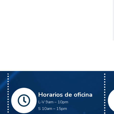
Horarios de oficina
L-V 9am – 10pm
S 10am – 15pm