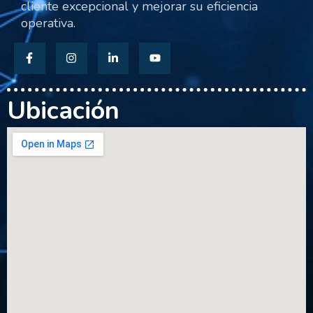
cliente excepcional y mejorar su eficiencia
operativa.
Ubicación