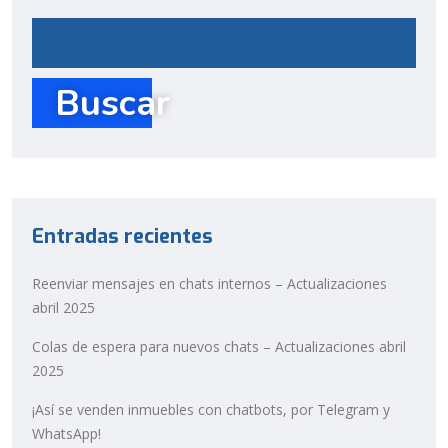
Buscar
Entradas recientes
Reenviar mensajes en chats internos – Actualizaciones
abril 2025
Colas de espera para nuevos chats – Actualizaciones abril
2025
¡Así se venden inmuebles con chatbots, por Telegram y
WhatsApp!