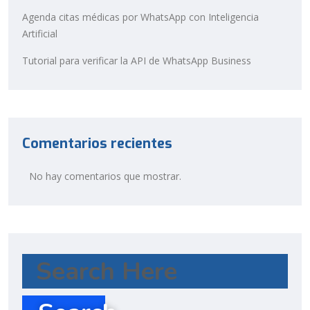
Agenda citas médicas por WhatsApp con Inteligencia
Artificial
Tutorial para verificar la API de WhatsApp Business
Comentarios recientes
No hay comentarios que mostrar.