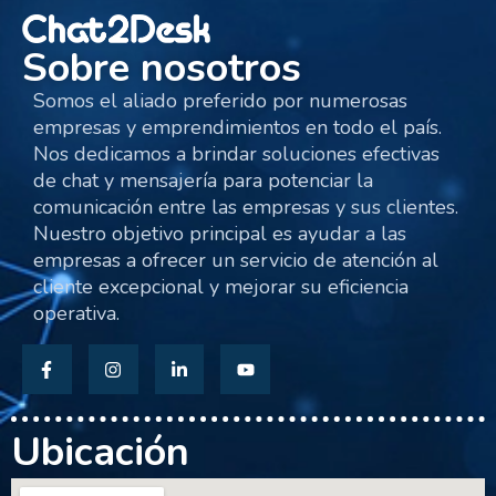
Sobre nosotros
Somos el aliado preferido por numerosas
empresas y emprendimientos en todo el país.
Nos dedicamos a brindar soluciones efectivas
de chat y mensajería para potenciar la
comunicación entre las empresas y sus clientes.
Nuestro objetivo principal es ayudar a las
empresas a ofrecer un servicio de atención al
cliente excepcional y mejorar su eficiencia
operativa.
Ubicación